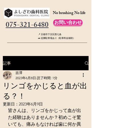
No brushing No life
075-321-6480
お問い合わせ
📍 京都市下京区西七条
🚗 近隣駐車場あり（駐車料金補助）
記事
吉澤
2023年6月8日
読了時間: 1分
リンゴをかじると血が出
る？！
更新日：
2023年6月9日
皆さんは、リンゴをかじって血が出
た経験はありませんか？初めこそ驚
いても、痛みもなければ歯に何か異