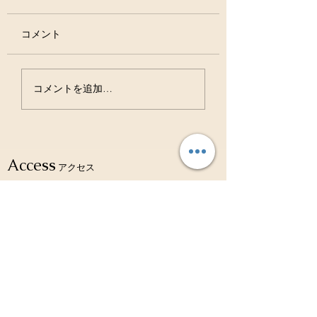
コメント
虫歯は治る病気ですよ
お口の中の細菌の
コメントを追加…
ね？？
ション バイオフ
ム！！
Access
アクセス