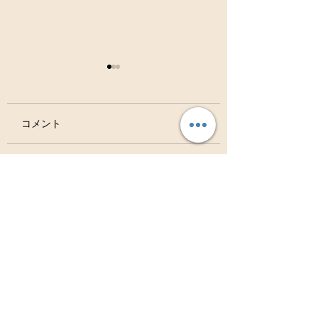
コメント
虫歯は治る病気ですよ
お口の中の細菌の
コメントを追加…
ね？？
ション バイオフ
ム！！
Access
アクセス