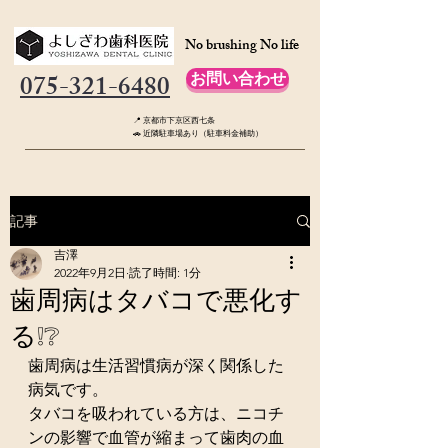
No brushing No life
075-321-6480
お問い合わせ
📍 京都市下京区西七条
🚗 近隣駐車場あり（駐車料金補助）
記事
吉澤
2022年9月2日
読了時間: 1分
歯周病はタバコで悪化す
る❕❔
歯周病は生活習慣病が深く関係した
病気です。
タバコを吸われている方は、ニコチ
ンの影響で血管が縮まって歯肉の血