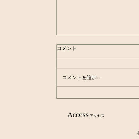
コメント
コメントを追加…
歯磨きは食後３０分経ってか
らが良いという都市伝説！！
Access
アクセス