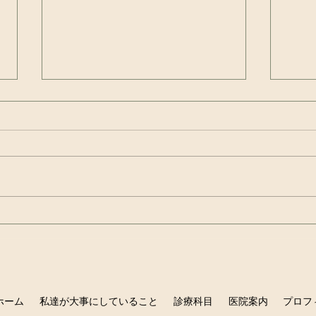
虫歯は治る病気ですよね？？
お口
ン 
ホーム
私達が大事にしていること
診療科目
医院案内
プロフ