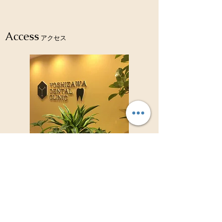
ム！！
Access
アクセス