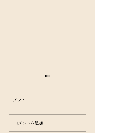
コメント
虫歯は治る病気ですよ
お口の中の細菌の
コメントを追加…
ね？？
ション バイオフ