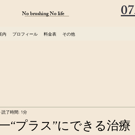
07
No brushing No life
案内
プロフィール
料金表
その他
日
読了時間: 1分
一“プラス”にできる治療