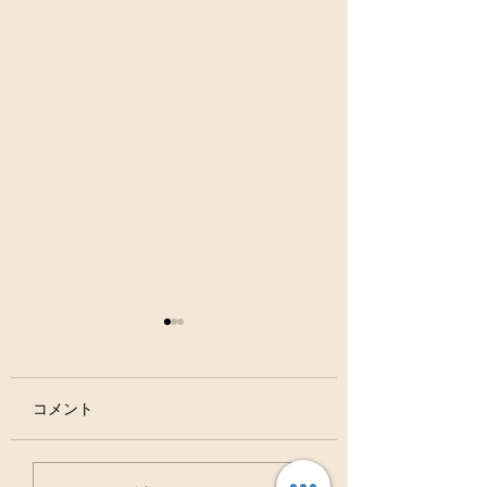
コメント
虫歯は治る病気ですよ
お口の中の細菌の