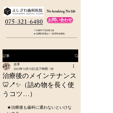
No brushing No life
075-321-6480
お問い合わせ
📍 京都市下京区西七条
🚗 近隣駐車場あり（駐車料金補助）
記事
吉澤
2023年10月10日
読了時間: 1分
治療後のメインテナンス
🦷🪥✨（詰め物を長く使
うコツ…）
★治療後も歯科に通わないといけな