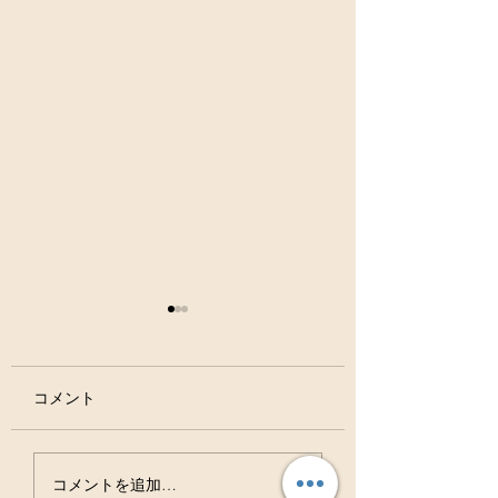
コメント
虫歯は治る病気ですよ
お口の中の細菌の
コメントを追加…