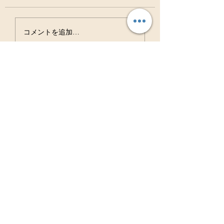
虫歯は治る病気ですよ
お口の中の細菌の
コメントを追加…
ね？？
ション バイオフ
ム！！
Access
アクセス