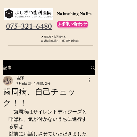
No brushing No life
075-321-6480
お問い合わせ
📍 京都市下京区西七条
🚗 近隣駐車場あり（駐車料金補助）
記事
吉澤
7月6日
読了時間: 2分
歯周病、自己チェッ
ク！！
　歯周病はサイレントディジーズと
呼ばれ、気が付かないうちに進行す
る事は
以前にお話しさせていただきました