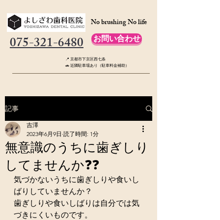
No brushing No life
075-321-6480
お問い合わせ
📍 京都市下京区西七条
🚗 近隣駐車場あり（駐車料金補助）
記事
吉澤
2023年6月9日
読了時間: 1分
無意識のうちに歯ぎしり
してませんか❓❓
気づかないうちに歯ぎしりや食いし
ばりしていませんか？
歯ぎしりや食いしばりは自分では気
づきにくいものです。