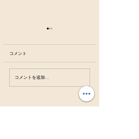
コメント
虫歯は治る病気ですよ
お口の中の細菌の
コメントを追加…
ね？？
ション バイオフ
ム！！
Access
アクセス