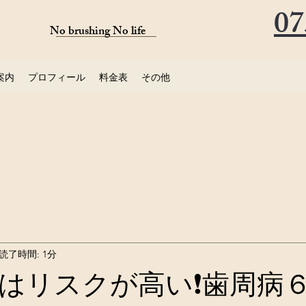
07
No brushing No life
案内
プロフィール
料金表
その他
読了時間: 1分
はリスクが高い❗️歯周病